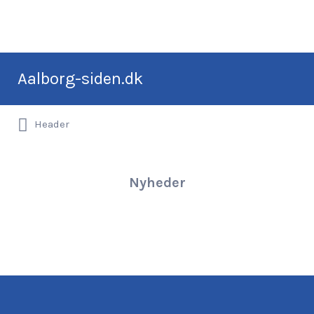
Søg
Aalborg-siden.dk
efter:
Alt om Aalborg
Header
Nyheder