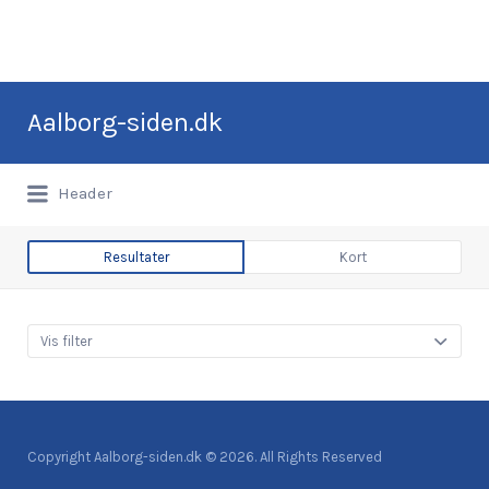
Søg
Aalborg-siden.dk
efter:
Alt om Aalborg
Header
Resultater
Kort
Vis filter
Copyright Aalborg-siden.dk © 2026. All Rights Reserved